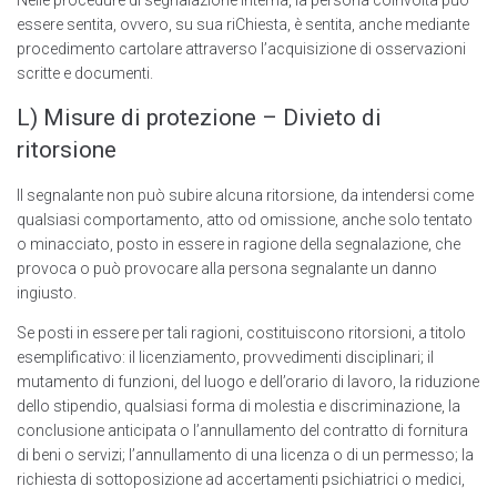
Nelle procedure di segnalazione interna, la persona coinvolta può
essere sentita, ovvero, su sua riChiesta, è sentita, anche mediante
procedimento cartolare attraverso l’acquisizione di osservazioni
scritte e documenti.
L) Misure di protezione – Divieto di
ritorsione
Il segnalante non può subire alcuna ritorsione, da intendersi come
qualsiasi comportamento, atto od omissione, anche solo tentato
o minacciato, posto in essere in ragione della segnalazione, che
provoca o può provocare alla persona segnalante un danno
ingiusto.
Se posti in essere per tali ragioni, costituiscono ritorsioni, a titolo
esemplificativo: il licenziamento, provvedimenti disciplinari; il
mutamento di funzioni, del luogo e dell’orario di Iavoro, la riduzione
dello stipendio, qualsiasi forma di molestia e discriminazione, la
conclusione anticipata o l’annullamento del contratto di fornitura
di beni o servizi; l’annullamento di una licenza o di un permesso; la
richiesta di sottoposizione ad accertamenti psichiatrici o medici,