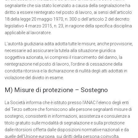
segnalante che sia stato licenziato a causa della segnalazione ha
diritto a essere reintegrato nel posto di Iavoro, ai sensi dell’articolo
18 della Iegge 20 maggio 1970, n. 300 o dell’articolo 2 del decreto
legislativo 4 marzo 2015, n. 23, in ragione della specifica disciplina
applicabile al lavoratore.
L’autorità giudiziaria adita adotta tutte le misure, anche provvisorie,
necessarie ad assicurare la tutela alla situazione giuridica
soggettiva azionata, ivi compresi il risarcimento del danno, la
reintegrazione nel posto di Iavoro, l’ordine di cessazione della
condotta ritorsiva e la dichiarazione di nullità degli atti adottati in
violazione del divieto in esame.
M) Misure di protezione – Sostegno
La Società informa che è istituto presso l’ANAC l’elenco degli enti
del Terzo settore che forniscono alle persone segnalanti misure di
sostegno, consistenti in informazioni, assistenza e consulenze a
titolo gratuito sulle modalità di segnalazione e sulla protezione
dalle ritorsioni offerta dalle disposizioni normative nazionali e da
quelle deII’Unione europea, sui diritti della persona coinvolta,