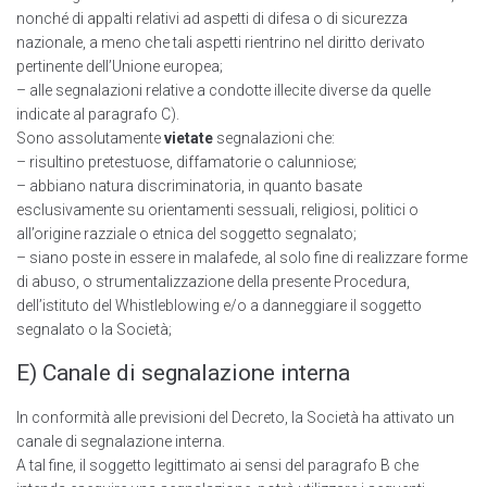
nonché di appalti relativi ad aspetti di difesa o di sicurezza
nazionale, a meno che tali aspetti rientrino nel diritto derivato
pertinente deII’Unione europea;
– alle segnalazioni relative a condotte illecite diverse da quelle
indicate al paragrafo C).
Sono assolutamente
vietate
segnalazioni che:
– risultino pretestuose, diffamatorie o calunniose;
– abbiano natura discriminatoria, in quanto basate
esclusivamente su orientamenti sessuali, religiosi, politici o
all’origine razziale o etnica del soggetto segnalato;
– siano poste in essere in malafede, al solo fine di realizzare forme
di abuso, o strumentalizzazione della presente Procedura,
dell’istituto del Whistleblowing e/o a danneggiare il soggetto
segnalato o la Società;
E) Canale di segnalazione interna
In conformità alle previsioni del Decreto, la Società ha attivato un
canale di segnalazione interna.
A tal fine, il soggetto legittimato ai sensi del paragrafo B che