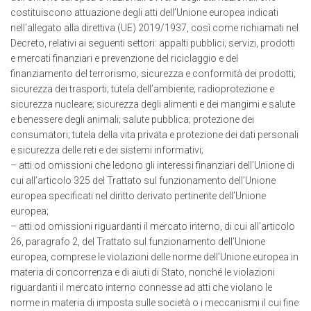
costituiscono attuazione degli atti deIl’Unione europea indicati
nell’allegato alla direttiva (UE) 2019/1937, così come richiamati nel
Decreto, relativi ai seguenti settori: appalti pubblici; servizi, prodotti
e mercati finanziari e prevenzione del riciclaggio e del
finanziamento del terrorismo; sicurezza e conformità dei prodotti;
sicurezza dei trasporti; tutela dell’ambiente; radioprotezione e
sicurezza nucleare; sicurezza degli alimenti e dei mangimi e salute
e benessere degli animali; salute pubblica; protezione dei
consumatori; tutela della vita privata e protezione dei dati personali
e sicurezza delle reti e dei sistemi informativi;
– atti od omissioni che ledono gli interessi finanziari delI’Unione di
cui all’articolo 325 del Trattato sul funzionamento deIl’Unione
europea specificati nel diritto derivato pertinente deIl’Unione
europea;
– atti od omissioni riguardanti il mercato interno, di cui all’articolo
26, paragrafo 2, del Trattato sul funzionamento dell’Unione
europea, comprese le violazioni delle norme deII’Unione europea in
materia di concorrenza e di aiuti di Stato, nonché le violazioni
riguardanti il mercato interno connesse ad atti che violano le
norme in materia di imposta sulle società o i meccanismi il cui fine