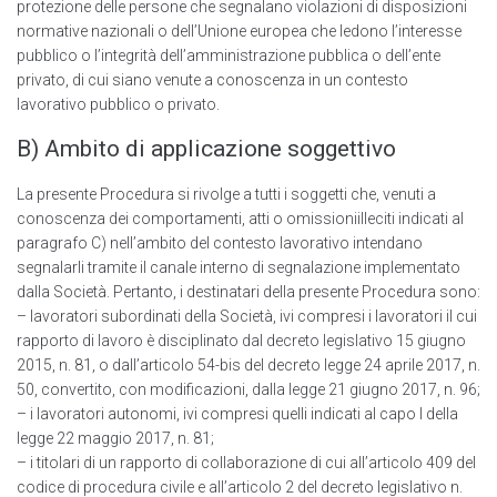
protezione delle persone che segnalano violazioni di disposizioni
normative nazionali o deII’Unione europea che ledono l’interesse
pubblico o l’integrità dell’amministrazione pubblica o dell’ente
privato, di cui siano venute a conoscenza in un contesto
lavorativo pubblico o privato.
B) Ambito di applicazione soggettivo
La presente Procedura si rivolge a tutti i soggetti che, venuti a
conoscenza dei comportamenti, atti o omissioniilleciti indicati al
paragrafo C) nell’ambito del contesto lavorativo intendano
segnalarli tramite il canale interno di segnalazione implementato
dalla Società. Pertanto, i destinatari della presente Procedura sono:
– lavoratori subordinati della Società, ivi compresi i lavoratori il cui
rapporto di Iavoro è disciplinato dal decreto legislativo 15 giugno
2015, n. 81, o dall’articolo 54-bis del decreto Iegge 24 aprile 2017, n.
50, convertito, con modificazioni, dalla legge 21 giugno 2017, n. 96;
– i lavoratori autonomi, ivi compresi quelli indicati al capo I della
Iegge 22 maggio 2017, n. 81;
– i titolari di un rapporto di collaborazione di cui all’articolo 409 del
codice di procedura civile e all’articolo 2 del decreto legislativo n.