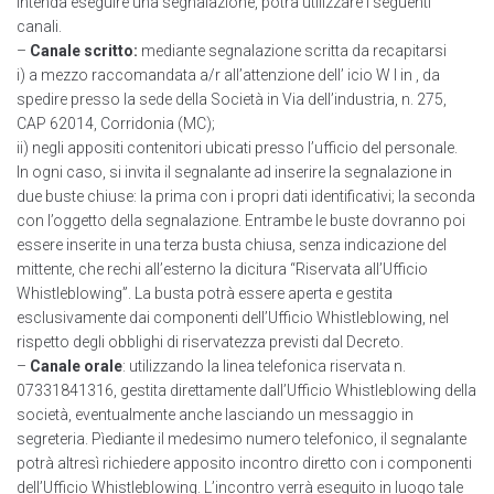
intenda eseguire una segnalazione, potrà utilizzare i seguenti
canali.
–
Canale scritto:
mediante segnalazione scritta da recapitarsi
i) a mezzo raccomandata a/r all’attenzione dell’ icio W I in , da
spedire presso la sede della Società in Via dell’industria, n. 275,
CAP 62014, Corridonia (MC);
ii) negli appositi contenitori ubicati presso l’ufficio del personale.
In ogni caso, si invita il segnalante ad inserire la segnalazione in
due buste chiuse: la prima con i propri dati identificativi; la seconda
con l’oggetto della segnalazione. Entrambe le buste dovranno poi
essere inserite in una terza busta chiusa, senza indicazione del
mittente, che rechi all’esterno la dicitura “Riservata all’Ufficio
Whistleblowing”. La busta potrà essere aperta e gestita
esclusivamente dai componenti dell’Ufficio Whistleblowing, nel
rispetto degli obblighi di riservatezza previsti dal Decreto.
–
Canale orale
: utilizzando la linea telefonica riservata n.
07331841316, gestita direttamente dall’Ufficio Whistleblowing della
società, eventualmente anche lasciando un messaggio in
segreteria. Pìediante il medesimo numero telefonico, il segnalante
potrà altresì richiedere apposito incontro diretto con i componenti
dell’Ufficio Whistleblowing. L’incontro verrà eseguito in luogo tale