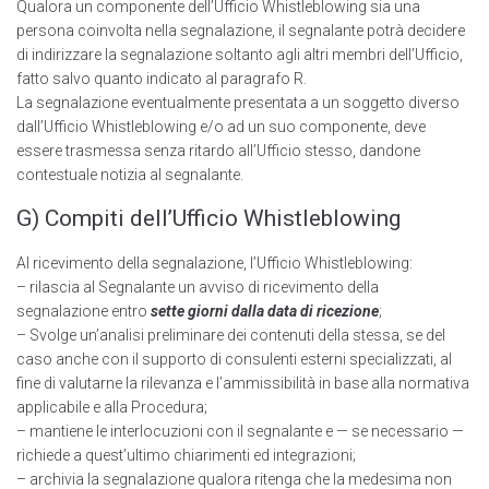
Qualora un componente deII’Ufficio Whistleblowing sia una
persona coinvolta nella segnalazione, il segnalante potrà decidere
di indirizzare la segnalazione soltanto agli altri membri deII’Ufficio,
fatto salvo quanto indicato al paragrafo R.
La segnalazione eventualmente presentata a un soggetto diverso
daII’Ufficio Whistleblowing e/o ad un suo componente, deve
essere trasmessa senza ritardo aIl’Ufficio stesso, dandone
contestuale notizia al segnalante.
G) Compiti deII’Ufficio Whistleblowing
AI ricevimento della segnalazione, l’Ufficio Whistleblowing:
– rilascia al Segnalante un avviso di ricevimento della
segnalazione entro
sette giorni dalla data di ricezione
;
– Svolge un’analisi preliminare dei contenuti della stessa, se del
caso anche con il supporto di consulenti esterni specializzati, al
fine di valutarne la rilevanza e I’ammissibilità in base alla normativa
applicabile e alla Procedura;
– mantiene le interlocuzioni con il segnalante e — se necessario —
richiede a quest’ultimo chiarimenti ed integrazioni;
– archivia la segnalazione qualora ritenga che la medesima non