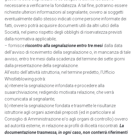
necessarie a verificarne la fondatezza. A tal fine, potranno essere
richieste ulteriori informazioni al segnalante, ovvero ai soggetti
eventualmente dallo stesso indicati come persone informate dei
fatti, ovvero potrà acquisire documenti utili da altri uiticì della
Società, nel pieno rispetto degli obblighi di riservatezza previsti
dalla normativa applicabile;
– fornisce
riscontro alla segnalazione entro tre mesi
dalla data
dell‘avviso di ricevimento della segnalazione o, in mancanza di tale
avviso, entro tre mesi dalla scadenza del termine dei sette giorni
dalla presentazione della segnalazione.
AII’esito dell’attività istruttoria, nel termine predetto, l’Ufficio
Whistleblowing potrà:
a) ritenere la segnalazione infondata e procedere alla
suaarchiviazione, redigendo motivata relazione, che verrà
comunicata al segnalante;
b) ritenere la segnalazione fondata e trasmette le risultanze
istruttorie agli organi aziendali preposti (ed in particolare al
Consiglio di Amministrazione e/o agli organi di controllo) ovvero
ad autorità esterne, in relazione ai profili di illiceità riscontrati.
La
documentazione trasmessa, in ogni caso, non conterrà riferimenti