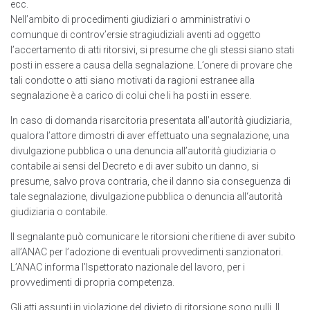
ecc.
Nell’ambito di procedimenti giudiziari o amministrativi o
comunque di controv’ersie stragiudiziali aventi ad oggetto
l’accertamento di atti ritorsivi, si presume che gli stessi siano stati
posti in essere a causa della segnalazione. L’onere di provare che
tali condotte o atti siano motivati da ragioni estranee alla
segnalazione è a carico di colui che li ha posti in essere.
In caso di domanda risarcitoria presentata all’autorità giudiziaria,
qualora l’attore dimostri di aver effettuato una segnalazione, una
divulgazione pubblica o una denuncia all’autorità giudiziaria o
contabile ai sensi del Decreto e di aver subito un danno, si
presume, salvo prova contraria, che il danno sia conseguenza di
tale segnalazione, divulgazione pubblica o denuncia all‘autorità
giudiziaria o contabile.
Il segnalante può comunicare le ritorsioni che ritiene di aver subito
alI’ANAC per l’adozione di eventuali provvedimenti sanzionatori.
L’ANAC informa l’lspettorato nazionale del Iavoro, per i
provvedimenti di propria competenza.
Gli atti assunti in violazione del divieto di ritorsione sono nulli. Il