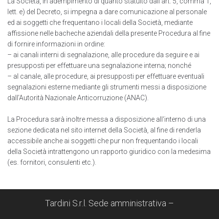
La Società, in adempimento di quanto statuito dall’art. 5, comma 1,
lett. e) del Decreto, si impegna a dare comunicazione al personale
ed ai soggetti che frequentano i locali della Società, mediante
affissione nelle bacheche aziendali della presente Procedura al fine
di fornire informazioni in ordine:
– ai canali interni di segnalazione, alle procedure da seguire e ai
presupposti per effettuare una segnalazione interna; nonché
– al canale, alle procedure, ai presupposti per effettuare eventuali
segnalazioni esterne mediante gli strumenti messi a disposizione
daII’Autorità Nazionale Anticorruzione (ANAC).
La Procedura sarà inoltre messa a disposizione all‘interno di una
sezione dedicata nel sito internet della Società, al fine di renderla
accessibile anche ai soggetti che pur non frequentando i locali
della Società intrattengono un rapporto giuridico con la medesima
(es. fornitori, consulenti etc.).
Tardini S.r.l. Sede amministrativa –